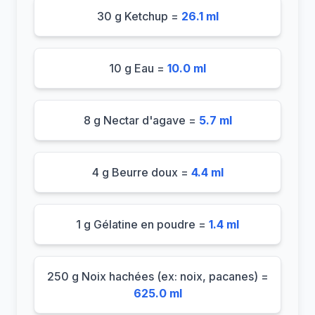
30 g Ketchup =
26.1 ml
10 g Eau =
10.0 ml
8 g Nectar d'agave =
5.7 ml
4 g Beurre doux =
4.4 ml
1 g Gélatine en poudre =
1.4 ml
250 g Noix hachées (ex: noix, pacanes) =
625.0 ml